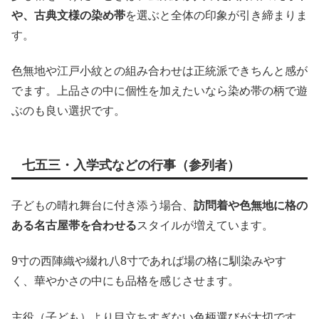
や、古典文様の染め帯
を選ぶと全体の印象が引き締まりま
す。
色無地や江戸小紋との組み合わせは正統派できちんと感が
でます。上品さの中に個性を加えたいなら染め帯の柄で遊
ぶのも良い選択です。
七五三・入学式などの行事（参列者）
子どもの晴れ舞台に付き添う場合、
訪問着や色無地に格の
ある名古屋帯を合わせる
スタイルが増えています。
9寸の西陣織や綴れ八8寸であれば場の格に馴染みやす
く、華やかさの中にも品格を感じさせます。
主役（子ども）より目立ちすぎない色柄選びが大切です。