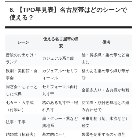
6. 【TPO早見表】名古屋帯はどのシーンで
使える？
使える名古屋帯の目
シーン
備考
安
普段のお出かけ・
紬・博多織・染め帯など自
カジュアル系全般
ランチ
由に
観劇・美術館・食
カジュアル〜セミフ
格のある染め帯や織り帯が
事会
ォーマル
◎
同窓会・ちょっと
セミフォーマル向け
金銀糸入り・古典柄が無難
した式典
九寸帯
七五三・入学式
格のある九寸帯・綴
訪問着・紋付色無地との組
（付添い）
れ八寸
み合わせで
黒・グレー・紫など
弔事用柄（菊、水流など）
法事・弔事
無地系
経文
結婚式（招待客）
基本的に不可
袋帯を使用するのが原則