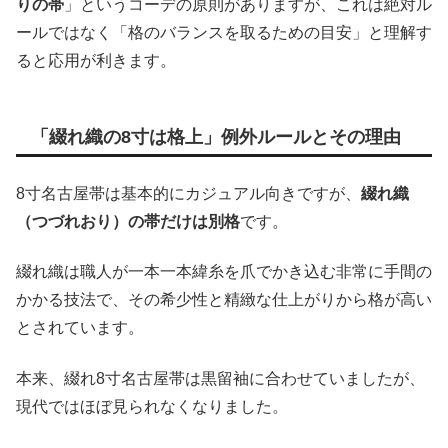
りの帯
」というコーデの原則がありますが、これは絶対ル
ールではなく「格のバランスを取るための目安」と理解す
ると応用が利きます。
「綴れ織の8寸は格上」例外ルールとその理由
8寸名古屋帯は基本的にカジュアル向きですが、
綴れ織
（つづれおり）の帯だけは別格
です。
綴れ織は職人が一本一本緯糸を爪でかき込む非常に手間の
かかる技法で、その希少性と精緻な仕上がりから格が高い
とされています。
本来、綴れ8寸名古屋帯は黒留袖に合わせていましたが、
現代ではほぼ見られなくなりました。