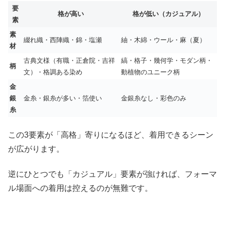
要
格が高い
格が低い（カジュアル）
素
素
綴れ織・西陣織・錦・塩瀬
紬・木綿・ウール・麻（夏）
材
古典文様（有職・正倉院・吉祥
縞・格子・幾何学・モダン柄・
柄
文）・格調ある染め
動植物のユニーク柄
金
銀
金糸・銀糸が多い・箔使い
金銀糸なし・彩色のみ
糸
この3要素が「高格」寄りになるほど、着用できるシーン
が広がります。
逆にひとつでも「カジュアル」要素が強ければ、フォーマ
ル場面への着用は控えるのが無難です。