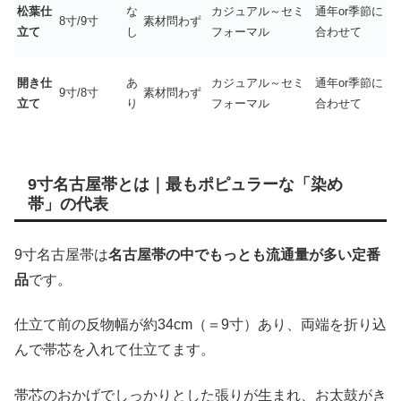
松葉仕
な
カジュアル～セミ
通年or季節に
8寸/9寸
素材問わず
立て
し
フォーマル
合わせて
開き仕
あ
カジュアル～セミ
通年or季節に
9寸/8寸
素材問わず
立て
り
フォーマル
合わせて
9寸名古屋帯とは｜最もポピュラーな「染め
帯」の代表
9寸名古屋帯は
名古屋帯の中でもっとも流通量が多い定番
品
です。
仕立て前の反物幅が約34cm（＝9寸）あり、両端を折り込
んで帯芯を入れて仕立てます。
帯芯のおかげでしっかりとした張りが生まれ、お太鼓がき