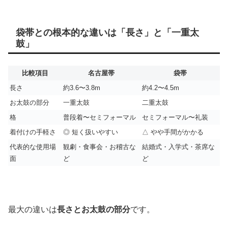
袋帯との根本的な違いは「長さ」と「一重太
鼓」
比較項目
名古屋帯
袋帯
長さ
約3.6〜3.8m
約4.2〜4.5m
お太鼓の部分
一重太鼓
二重太鼓
格
普段着〜セミフォーマル
セミフォーマル〜礼装
着付けの手軽さ
◎ 短く扱いやすい
△ やや手間がかかる
代表的な使用場
観劇・食事会・お稽古な
結婚式・入学式・茶席な
面
ど
ど
最大の違いは
長さとお太鼓の部分
です。