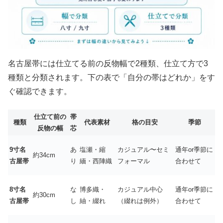
名古屋帯には仕立てる前の反物幅で2種類、仕立て方で3
種類と分類されます。下の表で「自分の帯はどれか」をす
ぐ確認できます。
仕立て前の
帯
種類
代表素材
格の目安
季節
反物の幅
芯
9寸名
あ
塩瀬・縮
カジュアル〜セミ
通年or季節に
約34cm
古屋帯
り
緬・西陣織
フォーマル
合わせて
8寸名
な
博多織・
カジュアル中心
通年or季節に
約30cm
古屋帯
し
紬・綴れ
（綴れは例外）
合わせて