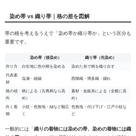
染め帯 vs 織り帯｜格の差を図解
帯の格を考えるうえで「染め帯か織り帯か」という区分も
重要です。
染め帯（後染め）
織り帯（先染め）
作り方
白生地に色や柄を染める
染めた糸で柄を織り出す
代表素
塩瀬・縮緬
西陣織・博多織・綴れ
材
格の傾
柄による（古典柄なら高
素材・金銀糸による（全般に高
向
め）
め）
向く着
小紋・色無地・紬など幅広
色無地・付け下げ・江戸小紋な
物
く
ど
一般的には「
織りの着物には染めの帯、染めの着物には織