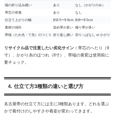
端の折り込み縫い
あり
なし（かがりのみ）
帯芯の有無
あり
なし
仕立て上がりの幅
約8.5〜8.8cm
約8〜8.5cm
素材の傾向
染め帯が多い
織り帯が多い
帯端（たれ先・て先）のつくり
折り返し縫い
切りっぱなし or かがり
リサイクル品で注意したい劣化サイン：
帯芯のへたり（9
寸）、かがり糸のほつれ（8寸）、帯端の黄変は使用前に
要チェック。
4. 仕立て方3種類の違いと選び方
名古屋帯の仕立て方には主に3種類あります。どれを選ぶ
かで着付けのしやすさや着姿が変わってきます。